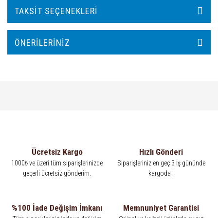
TAKSIT SEÇENEKLERI
ÖNERILERINIZ
Ücretsiz Kargo
Hızlı Gönderi
1000₺ ve üzeri tüm siparişlerinizde
Siparişleriniz en geç 3 İş gününde
geçerli ücretsiz gönderim.
kargoda !
%100 İade Değişim İmkanı
Memnuniyet Garantisi