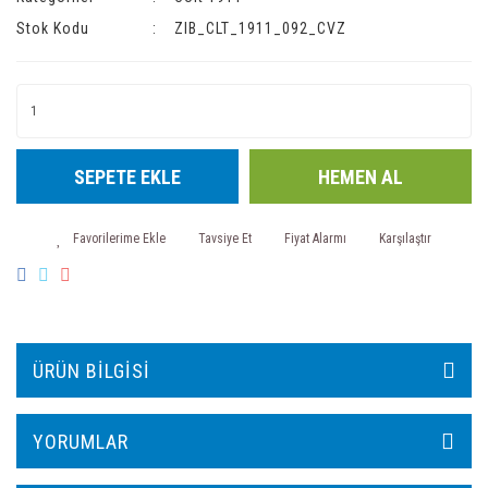
Stok Kodu
ZIB_CLT_1911_092_CVZ
SEPETE EKLE
HEMEN AL
Tavsiye Et
Fiyat Alarmı
Karşılaştır
ÜRÜN BILGISI
YORUMLAR