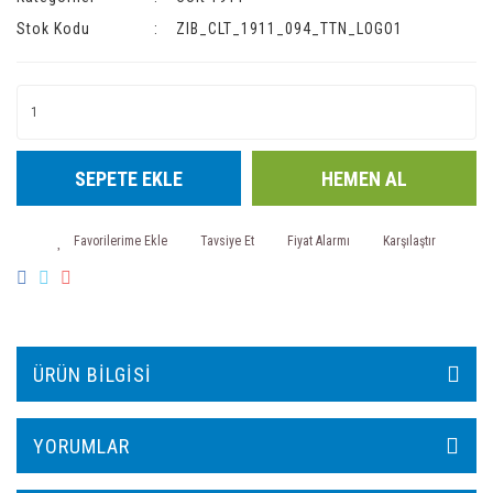
Stok Kodu
ZIB_CLT_1911_094_TTN_LOGO1
SEPETE EKLE
HEMEN AL
Tavsiye Et
Fiyat Alarmı
Karşılaştır
ÜRÜN BILGISI
YORUMLAR