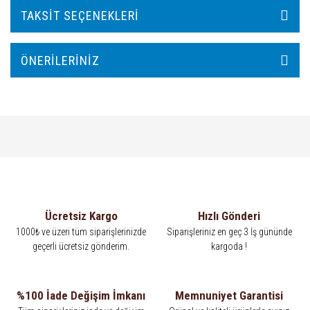
TAKSIT SEÇENEKLERI
ÖNERILERINIZ
Ücretsiz Kargo
Hızlı Gönderi
1000₺ ve üzeri tüm siparişlerinizde
Siparişleriniz en geç 3 İş gününde
geçerli ücretsiz gönderim.
kargoda !
%100 İade Değişim İmkanı
Memnuniyet Garantisi