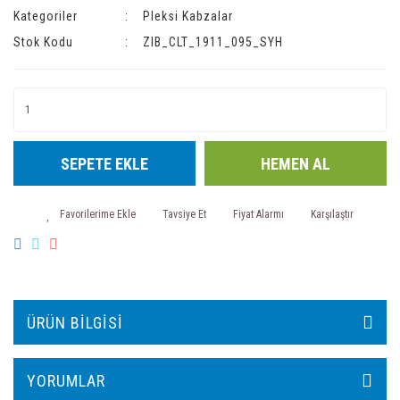
Kategoriler
Pleksi Kabzalar
Stok Kodu
ZIB_CLT_1911_095_SYH
SEPETE EKLE
HEMEN AL
Tavsiye Et
Fiyat Alarmı
Karşılaştır
ÜRÜN BILGISI
YORUMLAR