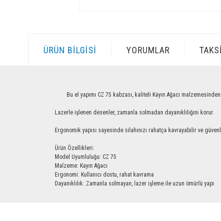
ÜRÜN BILGISI
YORUMLAR
TAKS
Bu el yapımı CZ 75 kabzası, kaliteli Kayın Ağacı malzemesinden üretilm
Lazerle işlenen desenler, zamanla solmadan dayanıklılığını korur.
Ergonomik yapısı sayesinde silahınızı rahatça kavrayabilir ve güvenle ku
Ürün Özellikleri:
Model Uyumluluğu: CZ 75
Malzeme: Kayın Ağacı
Ergonomi: Kullanıcı dostu, rahat kavrama
Dayanıklılık: Zamanla solmayan, lazer işleme ile uzun ömürlü yapı