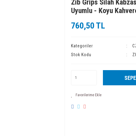
Zib Grips Silah Kabzas
Uyumlu - Koyu Kahve
760,50 TL
Kategoriler
C
Stok Kodu
Z
SEPE