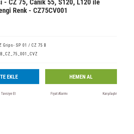
ı - CZ 75, Canik 55, S120, L120 ile
rengi Renk - CZ75CV001
Z Grips- SP 01 / CZ 75 B
IB_CZ_75_001_CVZ
TE EKLE
HEMEN AL
Tavsiye Et
Fiyat Alarmı
Karşılaştır