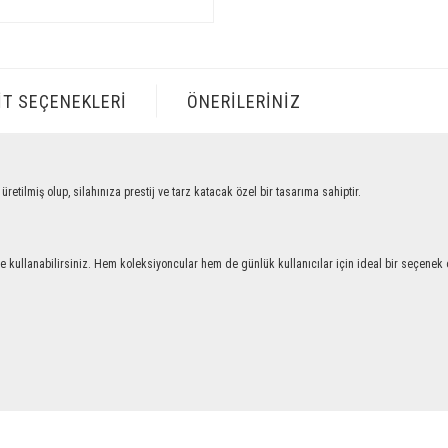
IT SEÇENEKLERI
ÖNERILERINIZ
iş olup, silahınıza prestij ve tarz katacak özel bir tasarıma sahiptir.
llanabilirsiniz. Hem koleksiyoncular hem de günlük kullanıcılar için ideal bir seçenek ol