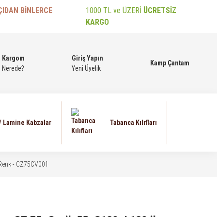
ÇIDAN BİNLERCE
1000 TL ve ÜZERİ
ÜCRETSİZ
KARGO
Kargom
Giriş Yapın
Kamp Çantam
Nerede?
Yeni Üyelik
 / Lamine Kabzalar
Tabanca Kılıfları
i Renk - CZ75CV001