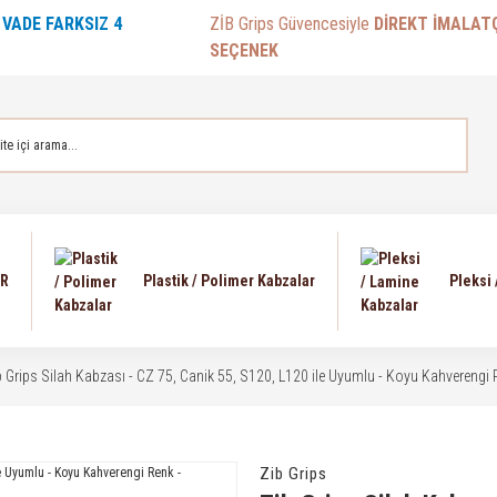
E
VADE FARKSIZ 4
ZİB Grips Güvencesiyle
DİREKT İMALAT
SEÇENEK
AR
Plastik / Polimer Kabzalar
Pleksi
b Grips Silah Kabzası - CZ 75, Canik 55, S120, L120 ile Uyumlu - Koyu Kahvereng
Zib Grips