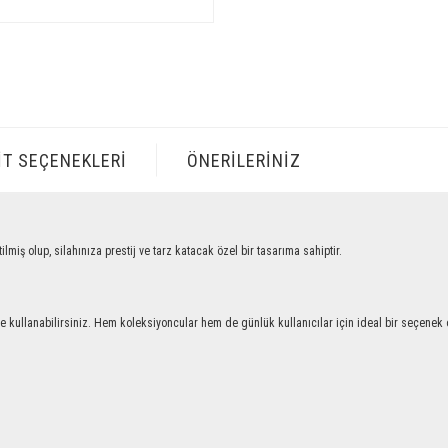
IT SEÇENEKLERI
ÖNERILERINIZ
lup, silahınıza prestij ve tarz katacak özel bir tasarıma sahiptir.
llanabilirsiniz. Hem koleksiyoncular hem de günlük kullanıcılar için ideal bir seçenek ol