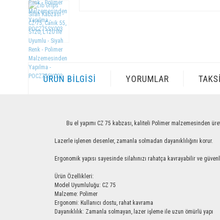
ÜRÜN BILGISI
YORUMLAR
TAKS
Bu el yapımı CZ 75 kabzası, kaliteli Polimer malzemesinden üretilmiş o
Lazerle işlenen desenler, zamanla solmadan dayanıklılığını korur.
Ergonomik yapısı sayesinde silahınızı rahatça kavrayabilir ve güvenle ku
Ürün Özellikleri:
Model Uyumluluğu: CZ 75
Malzeme: Polimer
Ergonomi: Kullanıcı dostu, rahat kavrama
Dayanıklılık: Zamanla solmayan, lazer işleme ile uzun ömürlü yapı