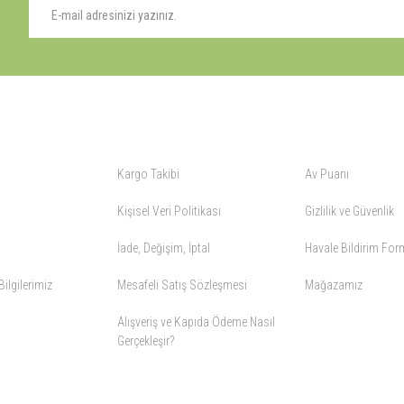
 Online Av Malzemeleri, avlanmayı daha keyifli hale getiren bu araçları kullanıcıy
ALIŞVERİŞ
YARDIM
Kargo Takibi
Av Puanı
Kişisel Veri Politikası
Gizlilik ve Güvenlik
İade, Değişim, İptal
Havale Bildirim Fo
ilgilerimiz
Mesafeli Satış Sözleşmesi
Mağazamız
Alışveriş ve Kapıda Ödeme Nasıl
Gerçekleşir?