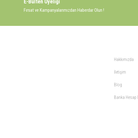
E-Bülten Üyeliği
teknolojinin dokunuşuyla av malzemelerinde en iyisini meydana getiriyor.
Fırsat ve Kampanyalarımızdan Haberdar Olun !
KURUMSAL
Hakkımızda
İletişim
Blog
Banka Hesap B