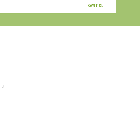
KAYIT OL
a sunmaktadır.
SOSYAL MEDYA
rmu