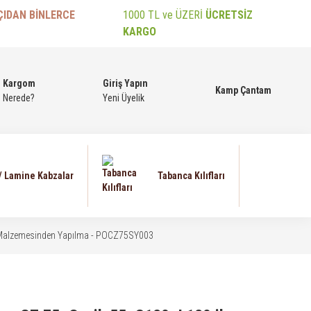
ÇIDAN BİNLERCE
1000 TL ve ÜZERİ
ÜCRETSİZ
KARGO
Kargom
Giriş Yapın
Kamp Çantam
Nerede?
Yeni Üyelik
 / Lamine Kabzalar
Tabanca Kılıfları
mer Malzemesinden Yapılma - POCZ75SY003