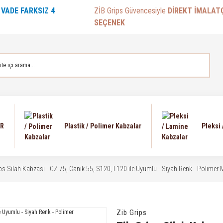
E
VADE FARKSIZ 4
ZİB Grips Güvencesiyle
DİREKT İMALAT
SEÇENEK
AR
Plastik / Polimer Kabzalar
Pleksi
ips Silah Kabzası - CZ 75, Canik 55, S120, L120 ile Uyumlu - Siyah Renk - Poli
Zib Grips