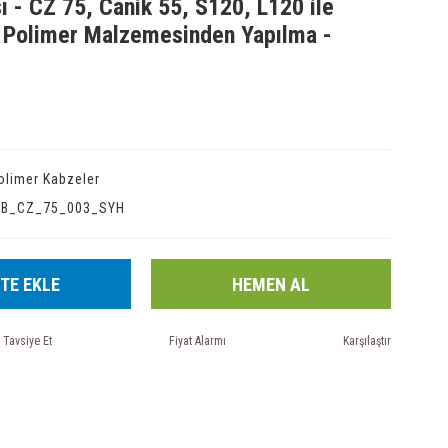
ı - CZ 75, Canik 55, S120, L120 ile
- Polimer Malzemesinden Yapılma -
olimer Kabzeler
IB_CZ_75_003_SYH
TE EKLE
HEMEN AL
Tavsiye Et
Fiyat Alarmı
Karşılaştır