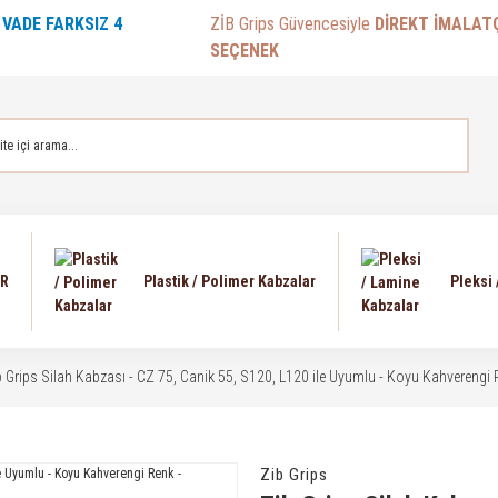
E
VADE FARKSIZ 4
ZİB Grips Güvencesiyle
DİREKT İMALAT
SEÇENEK
AR
Plastik / Polimer Kabzalar
Pleksi
b Grips Silah Kabzası - CZ 75, Canik 55, S120, L120 ile Uyumlu - Koyu Kahvereng
Zib Grips