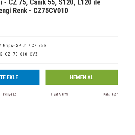
ı - CZ 75, Canik 55, S120, L120 ile
rengi Renk - CZ75CV010
Z Grips- SP 01 / CZ 75 B
IB_CZ_75_010_CVZ
TE EKLE
HEMEN AL
Tavsiye Et
Fiyat Alarmı
Karşılaştır