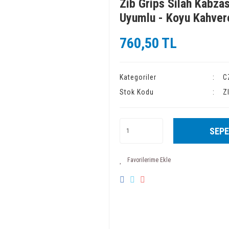
Zib Grips Silah Kabzas
Uyumlu - Koyu Kahve
760,50 TL
Kategoriler
C
Stok Kodu
Z
SEPE