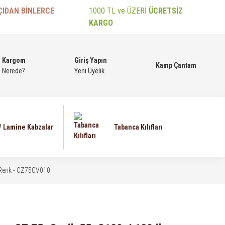
ÇIDAN BİNLERCE
1000 TL ve ÜZERİ
ÜCRETSİZ
KARGO
Kargom
Giriş Yapın
Kamp Çantam
Nerede?
Yeni Üyelik
 / Lamine Kabzalar
Tabanca Kılıfları
i Renk - CZ75CV010