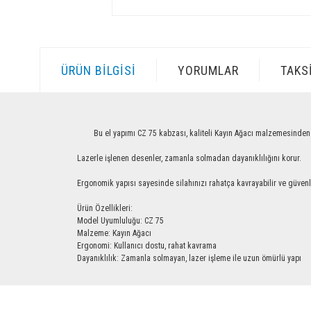
ÜRÜN BILGISI
YORUMLAR
TAKS
Bu el yapımı CZ 75 kabzası, kaliteli Kayın Ağacı malzemesinden üretilm
Lazerle işlenen desenler, zamanla solmadan dayanıklılığını korur.
Ergonomik yapısı sayesinde silahınızı rahatça kavrayabilir ve güvenle ku
Ürün Özellikleri:
Model Uyumluluğu: CZ 75
Malzeme: Kayın Ağacı
Ergonomi: Kullanıcı dostu, rahat kavrama
Dayanıklılık: Zamanla solmayan, lazer işleme ile uzun ömürlü yapı