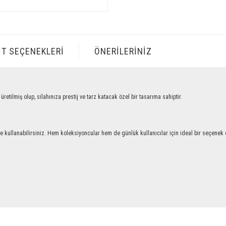
IT SEÇENEKLERI
ÖNERILERINIZ
iş olup, silahınıza prestij ve tarz katacak özel bir tasarıma sahiptir.
llanabilirsiniz. Hem koleksiyoncular hem de günlük kullanıcılar için ideal bir seçenek ol