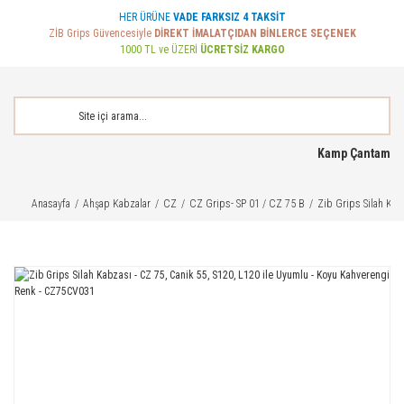
HER ÜRÜNE
VADE FARKSIZ 4 TAKSİT
ZİB Grips Güvencesiyle
DİREKT İMALATÇIDAN BİNLERCE SEÇENEK
1000 TL ve ÜZERİ
ÜCRETSİZ KARGO
Kamp Çantam
Anasayfa
Ahşap Kabzalar
CZ
CZ Grips- SP 01 / CZ 75 B
Zib Grips Silah Kab