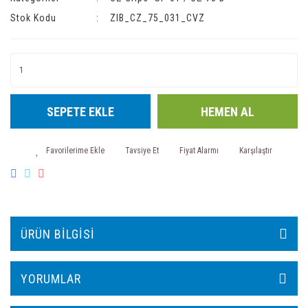
Stok Kodu
ZIB_CZ_75_031_CVZ
SEPETE EKLE
HEMEN AL
Tavsiye Et
Fiyat Alarmı
Karşılaştır
ÜRÜN BILGISI
YORUMLAR