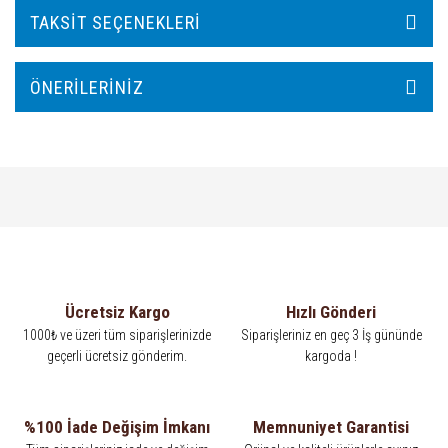
TAKSIT SEÇENEKLERI
ÖNERILERINIZ
Ücretsiz Kargo
Hızlı Gönderi
1000₺ ve üzeri tüm siparişlerinizde
Siparişleriniz en geç 3 İş gününde
geçerli ücretsiz gönderim.
kargoda !
%100 İade Değişim İmkanı
Memnuniyet Garantisi