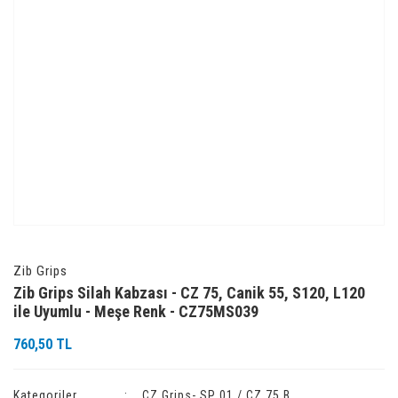
Zib Grips
Zib Grips Silah Kabzası - CZ 75, Canik 55, S120, L120
ile Uyumlu - Meşe Renk - CZ75MS039
760,50 TL
Kategoriler
CZ Grips- SP 01 / CZ 75 B