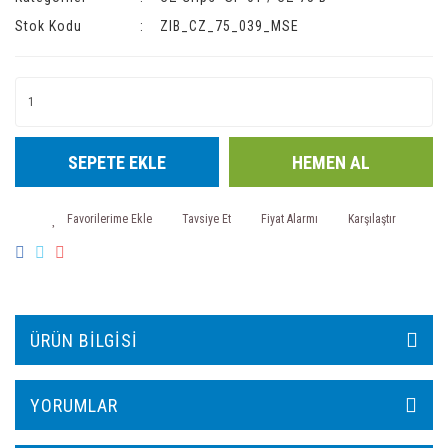
Stok Kodu
ZIB_CZ_75_039_MSE
SEPETE EKLE
HEMEN AL
Tavsiye Et
Fiyat Alarmı
Karşılaştır
ÜRÜN BILGISI
YORUMLAR