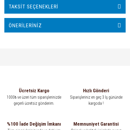
TAKSIT SEÇENEKLERI
ÖNERILERINIZ
Ücretsiz Kargo
Hızlı Gönderi
1000₺ ve üzeri tüm siparişlerinizde
Siparişleriniz en geç 3 İş gününde
geçerli ücretsiz gönderim.
kargoda !
%100 İade Değişim İmkanı
Memnuniyet Garantisi