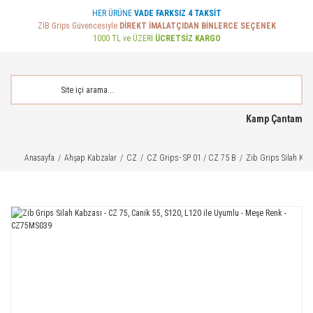
HER ÜRÜNE
VADE FARKSIZ 4 TAKSİT
ZİB Grips Güvencesiyle
DİREKT İMALATÇIDAN BİNLERCE SEÇENEK
1000 TL ve ÜZERİ
ÜCRETSİZ KARGO
Kamp Çantam
Anasayfa
Ahşap Kabzalar
CZ
CZ Grips- SP 01 / CZ 75 B
Zib Grips Silah Kab