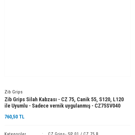
Zib Grips
Zib Grips Silah Kabzası - CZ 75, Canik 55, S120, L120
ile Uyumlu - Sadece vernik uygulanmış - CZ75SV040
760,50 TL
Kategoriler
CZ Grips- SP 01 / CZ 75 B