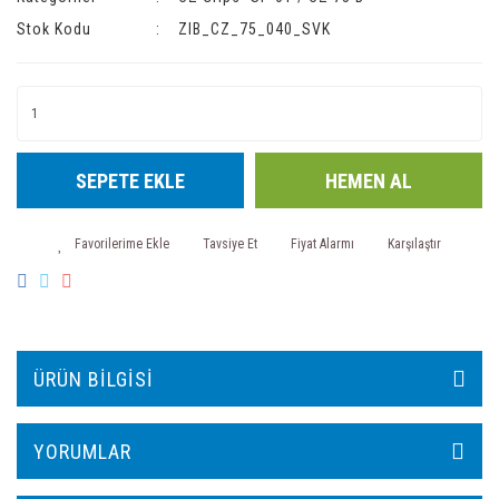
Stok Kodu
ZIB_CZ_75_040_SVK
SEPETE EKLE
HEMEN AL
Tavsiye Et
Fiyat Alarmı
Karşılaştır
ÜRÜN BILGISI
YORUMLAR