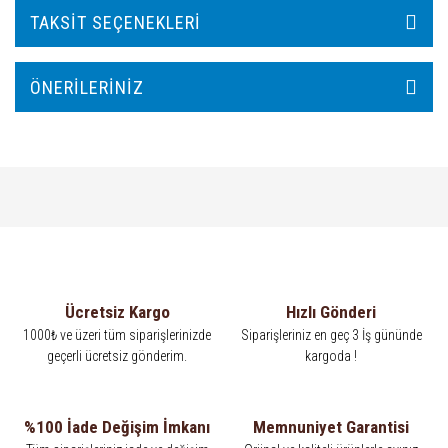
TAKSIT SEÇENEKLERI
ÖNERILERINIZ
Ücretsiz Kargo
Hızlı Gönderi
1000₺ ve üzeri tüm siparişlerinizde
Siparişleriniz en geç 3 İş gününde
geçerli ücretsiz gönderim.
kargoda !
%100 İade Değişim İmkanı
Memnuniyet Garantisi