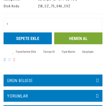
Stok Kodu
ZIB_CZ_75_046_CVZ
SEPETE EKLE
HEMEN AL
Tavsiye Et
Fiyat Alarmı
Karşılaştır
ÜRÜN BILGISI
YORUMLAR