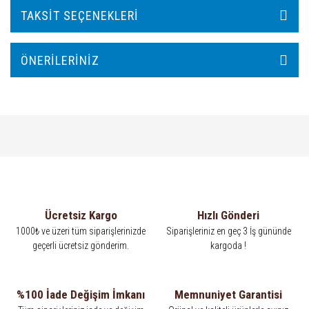
TAKSIT SEÇENEKLERI
ÖNERILERINIZ
Ücretsiz Kargo
Hızlı Gönderi
1000₺ ve üzeri tüm siparişlerinizde
Siparişleriniz en geç 3 İş gününde
geçerli ücretsiz gönderim.
kargoda !
%100 İade Değişim İmkanı
Memnuniyet Garantisi