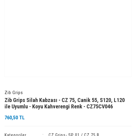
Zib Grips
Zib Grips Silah Kabzası - CZ 75, Canik 55, S120, L120
ile Uyumlu - Koyu Kahverengi Renk - CZ75CV046
760,50 TL
Kategoriler
CZ Grips- SP 01 / CZ 75 B