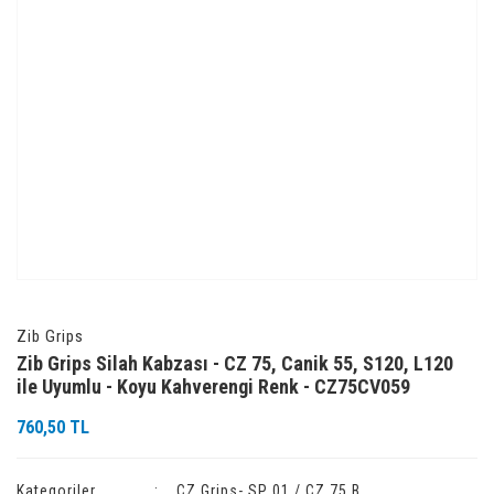
Zib Grips
Zib Grips Silah Kabzası - CZ 75, Canik 55, S120, L120
ile Uyumlu - Koyu Kahverengi Renk - CZ75CV059
760,50 TL
Kategoriler
CZ Grips- SP 01 / CZ 75 B