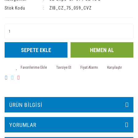
Stok Kodu
ZIB_CZ_75_059_CVZ
SEPETE EKLE
HEMEN AL
Tavsiye Et
Fiyat Alarmı
Karşılaştır
ÜRÜN BILGISI
YORUMLAR