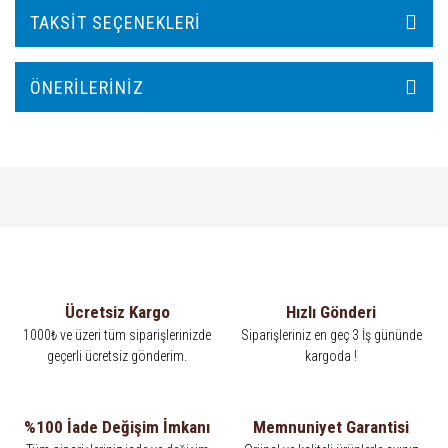
TAKSIT SEÇENEKLERI
ÖNERILERINIZ
Ücretsiz Kargo
Hızlı Gönderi
1000₺ ve üzeri tüm siparişlerinizde
Siparişleriniz en geç 3 İş gününde
geçerli ücretsiz gönderim.
kargoda !
%100 İade Değişim İmkanı
Memnuniyet Garantisi