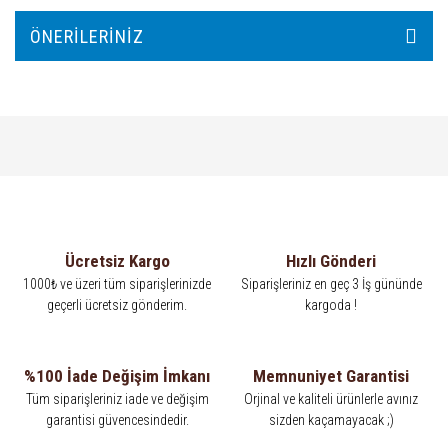
ÖNERILERINIZ
Ücretsiz Kargo
Hızlı Gönderi
1000₺ ve üzeri tüm siparişlerinizde
Siparişleriniz en geç 3 İş gününde
geçerli ücretsiz gönderim.
kargoda !
%100 İade Değişim İmkanı
Memnuniyet Garantisi
Tüm siparişleriniz iade ve değişim
Orjinal ve kaliteli ürünlerle avınız
garantisi güvencesindedir.
sizden kaçamayacak ;)