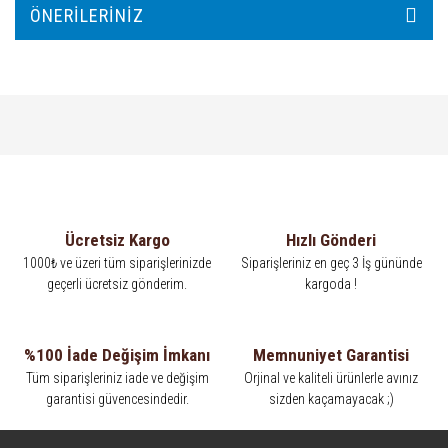
ÖNERILERINIZ
Ücretsiz Kargo
Hızlı Gönderi
1000₺ ve üzeri tüm siparişlerinizde
Siparişleriniz en geç 3 İş gününde
geçerli ücretsiz gönderim.
kargoda !
%100 İade Değişim İmkanı
Memnuniyet Garantisi
Tüm siparişleriniz iade ve değişim
Orjinal ve kaliteli ürünlerle avınız
garantisi güvencesindedir.
sizden kaçamayacak ;)