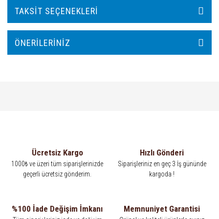
TAKSIT SEÇENEKLERI
ÖNERILERINIZ
Ücretsiz Kargo
Hızlı Gönderi
1000₺ ve üzeri tüm siparişlerinizde
Siparişleriniz en geç 3 İş gününde
geçerli ücretsiz gönderim.
kargoda !
%100 İade Değişim İmkanı
Memnuniyet Garantisi