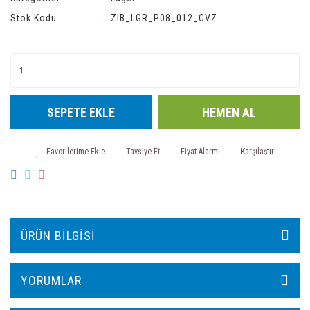
Stok Kodu
ZIB_LGR_P08_012_CVZ
SEPETE EKLE
HEMEN AL
Tavsiye Et
Fiyat Alarmı
Karşılaştır
ÜRÜN BILGISI
YORUMLAR