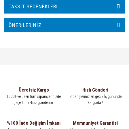
TAKSIT SEÇENEKLERI
ÖNERILERINIZ
Ücretsiz Kargo
Hızlı Gönderi
1000₺ ve üzeri tüm siparişlerinizde
Siparişleriniz en geç 3 İş gününde
geçerli ücretsiz gönderim.
kargoda !
%100 İade Değişim İmkanı
Memnuniyet Garantisi