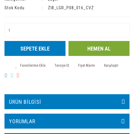
Stok Kodu
ZIB_LGR_P08_016_CVZ
SEPETE EKLE
HEMEN AL
Tavsiye Et
Fiyat Alarmı
Karşılaştır
ÜRÜN BILGISI
YORUMLAR