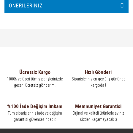
ÖNERILERINIZ
Ücretsiz Kargo
Hızlı Gönderi
1000₺ ve üzeri tüm siparişlerinizde
Siparişleriniz en geç 3 İş gününde
geçerli ücretsiz gönderim.
kargoda !
%100 İade Değişim İmkanı
Memnuniyet Garantisi
Tüm siparişleriniz iade ve değişim
Orjinal ve kaliteli ürünlerle avınız
garantisi güvencesindedir.
sizden kaçamayacak ;)