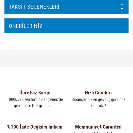
TAKSIT SEÇENEKLERI
ÖNERILERINIZ
Ücretsiz Kargo
Hızlı Gönderi
1000₺ ve üzeri tüm siparişlerinizde
Siparişleriniz en geç 3 İş gününde
geçerli ücretsiz gönderim.
kargoda !
%100 İade Değişim İmkanı
Memnuniyet Garantisi