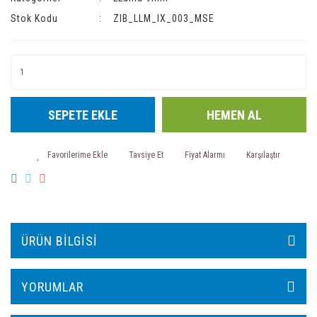
Stok Kodu
ZIB_LLM_IX_003_MSE
SEPETE EKLE
HEMEN AL
Tavsiye Et
Fiyat Alarmı
Karşılaştır
ÜRÜN BILGISI
YORUMLAR