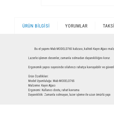
ÜRÜN BILGISI
YORUMLAR
TAKS
Bu el yapımı Mab MODELD765 kabzası, kaliteli Kayın Ağacı malzemesinde
Lazerle işlenen desenler, zamanla solmadan dayanıklılığını korur.
Ergonomik yapısı sayesinde silahınızı rahatça kavrayabilir ve güvenle ku
Ürün Özellikleri:
Model Uyumluluğu: Mab MODELD765
Malzeme: Kayın Ağacı
Ergonomi: Kullanıcı dostu, rahat kavrama
Dayanıklılık: Zamanla solmayan, lazer işleme ile uzun ömürlü yapı