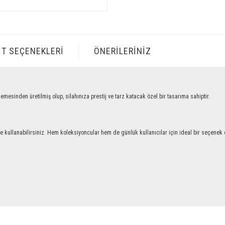
IT SEÇENEKLERI
ÖNERILERINIZ
n üretilmiş olup, silahınıza prestij ve tarz katacak özel bir tasarıma sahiptir.
llanabilirsiniz. Hem koleksiyoncular hem de günlük kullanıcılar için ideal bir seçenek ol