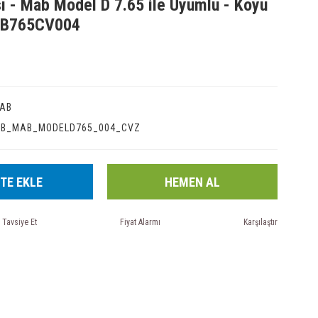
sı - Mab Model D 7.65 ile Uyumlu - Koyu
MAB765CV004
AB
IB_MAB_MODELD765_004_CVZ
TE EKLE
HEMEN AL
Tavsiye Et
Fiyat Alarmı
Karşılaştır