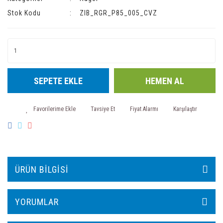
Stok Kodu
ZIB_RGR_P85_005_CVZ
SEPETE EKLE
HEMEN AL
Tavsiye Et
Fiyat Alarmı
Karşılaştır
ÜRÜN BILGISI
YORUMLAR