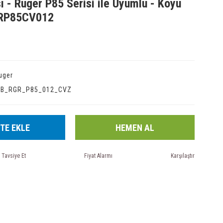
ı - Ruger P85 Serisi ile Uyumlu - Koyu
GRP85CV012
uger
IB_RGR_P85_012_CVZ
TE EKLE
HEMEN AL
Tavsiye Et
Fiyat Alarmı
Karşılaştır