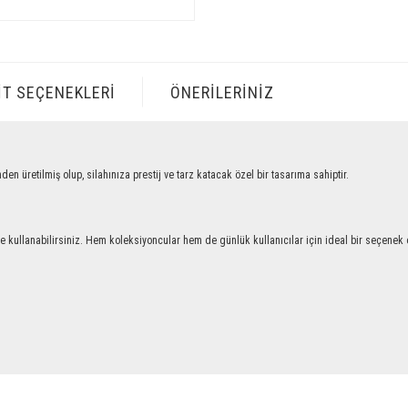
IT SEÇENEKLERI
ÖNERILERINIZ
tilmiş olup, silahınıza prestij ve tarz katacak özel bir tasarıma sahiptir.
llanabilirsiniz. Hem koleksiyoncular hem de günlük kullanıcılar için ideal bir seçenek ol