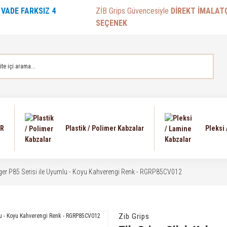
E
VADE FARKSIZ 4
ZİB Grips Güvencesiyle
DİREKT İMALAT
SEÇENEK
AR
Plastik / Polimer Kabzalar
Pleksi
uger P85 Serisi ile Uyumlu - Koyu Kahverengi Renk - RGRP85CV012
Zib Grips