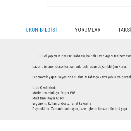
ÜRÜN BILGISI
YORUMLAR
TAKS
Bu el yapımı Ruger P85 kabzası, kaliteli Kayın Ağacı malzemesinden üre
Lazerle işlenen desenler, zamanla solmadan dayanıklılığını korur.
Ergonomik yapısı sayesinde silahınızı rahatça kavrayabilir ve güvenle ku
Ürün Özellikleri:
Model Uyumluluğu: Ruger P85
Malzeme: Kayın Ağacı
Ergonomi: Kullanıcı dostu, rahat kavrama
Dayanıklılık: Zamanla solmayan, lazer işleme ile uzun ömürlü yapı