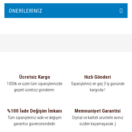
ÖNERILERINIZ
Ücretsiz Kargo
Hızlı Gönderi
1000₺ ve üzeri tüm siparişlerinizde
Siparişleriniz en geç 3 İş gününde
geçerli ücretsiz gönderim.
kargoda !
%100 İade Değişim İmkanı
Memnuniyet Garantisi
Tüm siparişleriniz iade ve değişim
Orjinal ve kaliteli ürünlerle avınız
garantisi güvencesindedir.
sizden kaçamayacak ;)