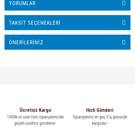
YORUMLAR
TAKSIT SEÇENEKLERI
ÖNERILERINIZ
Ücretsiz Kargo
Hızlı Gönderi
1000₺ ve üzeri tüm siparişlerinizde
Siparişleriniz en geç 3 İş gününde
geçerli ücretsiz gönderim.
kargoda !