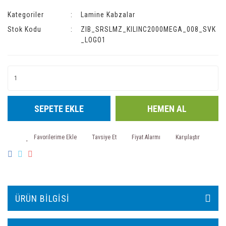
Kategoriler
Lamine Kabzalar
Stok Kodu
ZIB_SRSLMZ_KILINC2000MEGA_008_SVK
_LOGO1
SEPETE EKLE
HEMEN AL
Tavsiye Et
Fiyat Alarmı
Karşılaştır
ÜRÜN BILGISI