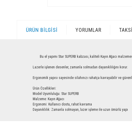
ÜRÜN BILGISI
YORUMLAR
TAKS
Bu el yapımı Star SUPERB kabzası, kaliteli Kayın Ağacı malzemesinden ü
Lazerle işlenen desenler, zamanla solmadan dayanıklılığını korur.
Ergonomik yapısı sayesinde silahınızı rahatça kavrayabilir ve güvenle ku
Ürün Özellikleri:
Model Uyumluluğu: Star SUPERB
Malzeme: Kayın Ağacı
Ergonomi: Kullanıcı dostu, rahat kavrama
Dayanıklılık: Zamanla solmayan, lazer işleme ile uzun ömürlü yapı