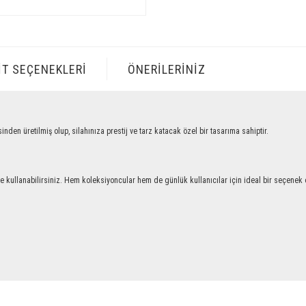
IT SEÇENEKLERI
ÖNERILERINIZ
retilmiş olup, silahınıza prestij ve tarz katacak özel bir tasarıma sahiptir.
llanabilirsiniz. Hem koleksiyoncular hem de günlük kullanıcılar için ideal bir seçenek ol