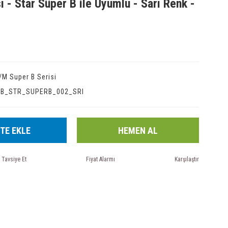
ı - Star Süper B ile Uyumlu - Sarı Renk -
/M Super B Serisi
IB_STR_SUPERB_002_SRI
TE EKLE
HEMEN AL
Tavsiye Et
Fiyat Alarmı
Karşılaştır