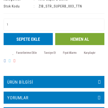
Stok Kodu
ZIB_STR_SUPERB_003_TTN
SEPETE EKLE
HEMEN AL
Tavsiye Et
Fiyat Alarmı
Karşılaştır
ÜRÜN BILGISI
YORUMLAR