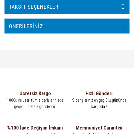
TAKSIT SEÇENEKLERI
ÖNERILERINIZ
Ücretsiz Kargo
Hızlı Gönderi
1000₺ ve üzeri tüm siparişlerinizde
Siparişleriniz en geç 3 İş gününde
geçerli ücretsiz gönderim.
kargoda !
%100 İade Değişim İmkanı
Memnuniyet Garantisi