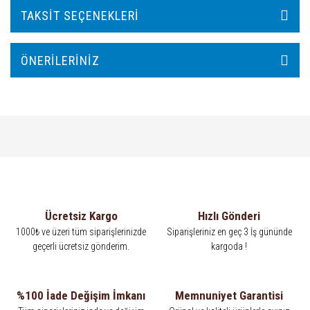
TAKSIT SEÇENEKLERI
ÖNERILERINIZ
Ücretsiz Kargo
Hızlı Gönderi
1000₺ ve üzeri tüm siparişlerinizde
Siparişleriniz en geç 3 İş gününde
geçerli ücretsiz gönderim.
kargoda !
%100 İade Değişim İmkanı
Memnuniyet Garantisi