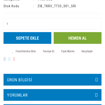
Stok Kodu
ZIB_TKRV_TT33_001_SRI
SEPETE EKLE
HEMEN AL
Tavsiye Et
Fiyat Alarmı
Karşılaştır
ÜRÜN BILGISI
YORUMLAR