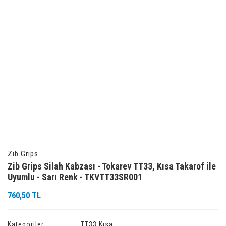
Zib Grips
Zib Grips Silah Kabzası - Tokarev TT33, Kısa Takarof ile
Uyumlu - Sarı Renk - TKVTT33SR001
760,50 TL
Kategoriler
TT33 Kısa