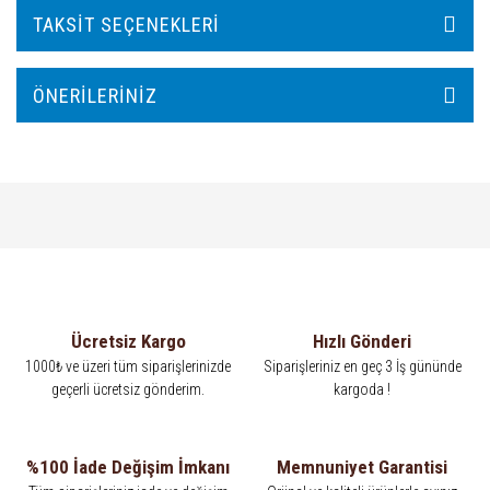
TAKSIT SEÇENEKLERI
ÖNERILERINIZ
Ücretsiz Kargo
Hızlı Gönderi
1000₺ ve üzeri tüm siparişlerinizde
Siparişleriniz en geç 3 İş gününde
geçerli ücretsiz gönderim.
kargoda !
%100 İade Değişim İmkanı
Memnuniyet Garantisi