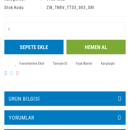
Stok Kodu
ZIB_TKRV_TT33_003_SRI
SEPETE EKLE
HEMEN AL
Tavsiye Et
Fiyat Alarmı
Karşılaştır
ÜRÜN BILGISI
YORUMLAR