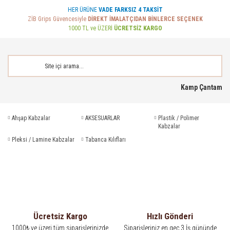
HER ÜRÜNE
VADE FARKSIZ 4 TAKSİT
ZİB Grips Güvencesiyle
DİREKT İMALATÇIDAN BİNLERCE SEÇENEK
1000 TL ve ÜZERİ
ÜCRETSİZ KARGO
Kamp Çantam
Ahşap Kabzalar
AKSESUARLAR
Plastik / Polimer
Kabzalar
Pleksi / Lamine Kabzalar
Tabanca Kılıfları
Ücretsiz Kargo
Hızlı Gönderi
1000₺ ve üzeri tüm siparişlerinizde
Siparişleriniz en geç 3 İş gününde