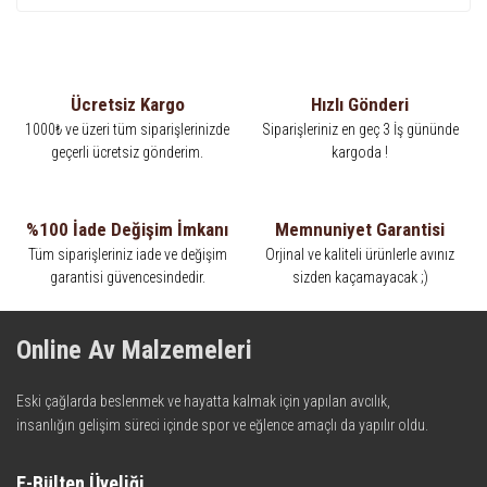
Ücretsiz Kargo
Hızlı Gönderi
1000₺ ve üzeri tüm siparişlerinizde
Siparişleriniz en geç 3 İş gününde
geçerli ücretsiz gönderim.
kargoda !
%100 İade Değişim İmkanı
Memnuniyet Garantisi
Tüm siparişleriniz iade ve değişim
Orjinal ve kaliteli ürünlerle avınız
garantisi güvencesindedir.
sizden kaçamayacak ;)
Online Av Malzemeleri
Eski çağlarda beslenmek ve hayatta kalmak için yapılan avcılık,
insanlığın gelişim süreci içinde spor ve eğlence amaçlı da yapılır oldu.
Kadim zamanların bilgeliğini taşıyan metotlar ve detaylar, ileri
teknolojinin dokunuşuyla av malzemelerinde en iyisini meydana
E-Bülten Üyeliği