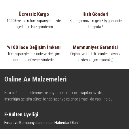
Ücretsiz Kargo
Hızlı Gönderi
1000₺ ve üzeri tüm siparişlerinizde
Siparişleriniz en geç 3 İş gününde
geçerli ücretsiz gönderim.
kargoda !
%100 İade Değişim İmkanı
Memnuniyet Garantisi
Tüm siparişleriniz iade ve değişim
Orjinal ve kaliteli ürünlerle avınız
garantisi güvencesindedir.
sizden kaçamayacak ;)
Online Av Malzemeleri
Eski çağlarda beslenmek ve hayatta kalmak için yapılan avcılık,
insanlığın gelişim süreci içinde spor ve eğlence amaçlı da yapılır oldu.
Kadim zamanların bilgeliğini taşıyan metotlar ve detaylar, ileri
teknolojinin dokunuşuyla av malzemelerinde en iyisini meydana
E-Bülten Üyeliği
getiriyor. Online Av Malzemeleri, avlanmayı daha keyifli hale getiren bu
Fırsat ve Kampanyalarımızdan Haberdar Olun !
araçları kullanıcıya sunmaktadır. Eski çağlarda beslenmek ve hayatta