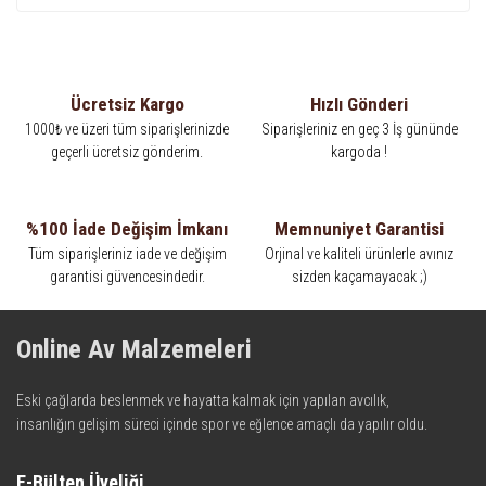
Ücretsiz Kargo
Hızlı Gönderi
1000₺ ve üzeri tüm siparişlerinizde
Siparişleriniz en geç 3 İş gününde
geçerli ücretsiz gönderim.
kargoda !
%100 İade Değişim İmkanı
Memnuniyet Garantisi
Tüm siparişleriniz iade ve değişim
Orjinal ve kaliteli ürünlerle avınız
garantisi güvencesindedir.
sizden kaçamayacak ;)
Online Av Malzemeleri
Eski çağlarda beslenmek ve hayatta kalmak için yapılan avcılık,
insanlığın gelişim süreci içinde spor ve eğlence amaçlı da yapılır oldu.
Kadim zamanların bilgeliğini taşıyan metotlar ve detaylar, ileri
teknolojinin dokunuşuyla av malzemelerinde en iyisini meydana
E-Bülten Üyeliği