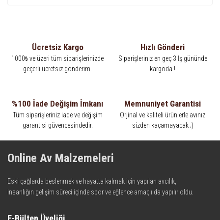
Ücretsiz Kargo
Hızlı Gönderi
1000₺ ve üzeri tüm siparişlerinizde
Siparişleriniz en geç 3 İş gününde
geçerli ücretsiz gönderim.
kargoda !
%100 İade Değişim İmkanı
Memnuniyet Garantisi
Tüm siparişleriniz iade ve değişim
Orjinal ve kaliteli ürünlerle avınız
garantisi güvencesindedir.
sizden kaçamayacak ;)
Online Av Malzemeleri
Eski çağlarda beslenmek ve hayatta kalmak için yapılan avcılık,
insanlığın gelişim süreci içinde spor ve eğlence amaçlı da yapılır oldu.
Kadim zamanların bilgeliğini taşıyan metotlar ve detaylar, ileri
teknolojinin dokunuşuyla av malzemelerinde en iyisini meydana
E-Bülten Üyeliği