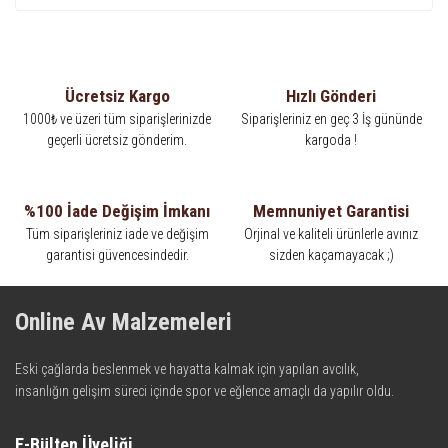
Ücretsiz Kargo
Hızlı Gönderi
1000₺ ve üzeri tüm siparişlerinizde
Siparişleriniz en geç 3 İş gününde
geçerli ücretsiz gönderim.
kargoda !
%100 İade Değişim İmkanı
Memnuniyet Garantisi
Tüm siparişleriniz iade ve değişim
Orjinal ve kaliteli ürünlerle avınız
garantisi güvencesindedir.
sizden kaçamayacak ;)
Online Av Malzemeleri
Eski çağlarda beslenmek ve hayatta kalmak için yapılan avcılık,
insanlığın gelişim süreci içinde spor ve eğlence amaçlı da yapılır oldu.
Kadim zamanların bilgeliğini taşıyan metotlar ve detaylar, ileri
teknolojinin dokunuşuyla av malzemelerinde en iyisini meydana
E-Bülten Üyeliği