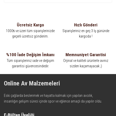
Ücretsiz Kargo
Hızlı Gönderi
1000₺ ve üzeri tüm siparişlerinizde
Siparişleriniz en geç 3 İş gününde
geçerli ücretsiz gönderim.
kargoda !
%100 İade Değişim İmkanı
Memnuniyet Garantisi
Tüm siparişleriniz iade ve değişim
Orjinal ve kaliteli ürünlerle avınız
garantisi güvencesindedir.
sizden kaçamayacak ;)
Online Av Malzemeleri
Eski çağlarda beslenmek ve hayatta kalmak için yapılan avcılık,
insanlığın gelişim süreci içinde spor ve eğlence amaçlı da yapılır oldu.
Kadim zamanların bilgeliğini taşıyan metotlar ve detaylar, ileri
teknolojinin dokunuşuyla av malzemelerinde en iyisini meydana
E-Bülten Üyeliği