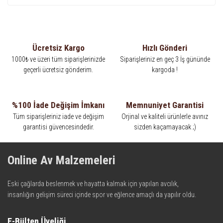
Ücretsiz Kargo
Hızlı Gönderi
1000₺ ve üzeri tüm siparişlerinizde
Siparişleriniz en geç 3 İş gününde
geçerli ücretsiz gönderim.
kargoda !
%100 İade Değişim İmkanı
Memnuniyet Garantisi
Tüm siparişleriniz iade ve değişim
Orjinal ve kaliteli ürünlerle avınız
garantisi güvencesindedir.
sizden kaçamayacak ;)
Online Av Malzemeleri
Eski çağlarda beslenmek ve hayatta kalmak için yapılan avcılık,
insanlığın gelişim süreci içinde spor ve eğlence amaçlı da yapılır oldu.
Kadim zamanların bilgeliğini taşıyan metotlar ve detaylar, ileri
teknolojinin dokunuşuyla av malzemelerinde en iyisini meydana
E-Bülten Üyeliği