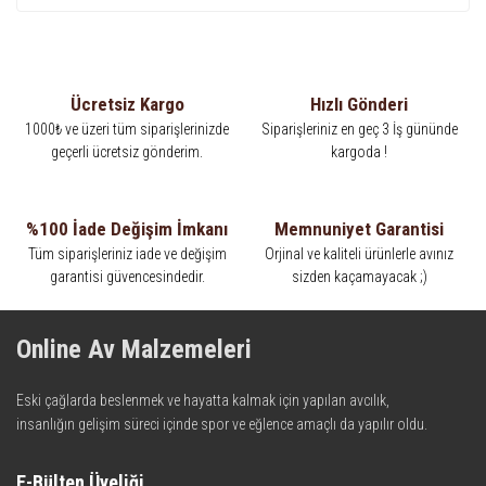
Ücretsiz Kargo
Hızlı Gönderi
1000₺ ve üzeri tüm siparişlerinizde
Siparişleriniz en geç 3 İş gününde
geçerli ücretsiz gönderim.
kargoda !
%100 İade Değişim İmkanı
Memnuniyet Garantisi
Tüm siparişleriniz iade ve değişim
Orjinal ve kaliteli ürünlerle avınız
garantisi güvencesindedir.
sizden kaçamayacak ;)
Online Av Malzemeleri
Eski çağlarda beslenmek ve hayatta kalmak için yapılan avcılık,
insanlığın gelişim süreci içinde spor ve eğlence amaçlı da yapılır oldu.
Kadim zamanların bilgeliğini taşıyan metotlar ve detaylar, ileri
teknolojinin dokunuşuyla av malzemelerinde en iyisini meydana
E-Bülten Üyeliği