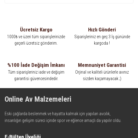
Ücretsiz Kargo
Hızlı Gönderi
1000₺ ve üzeri tüm siparişlerinizde
Siparişleriniz en geç 3 İş gününde
geçerli ücretsiz gönderim.
kargoda !
%100 İade Değişim İmkanı
Memnuniyet Garantisi
Tüm siparişleriniz iade ve değişim
Orjinal ve kaliteli ürünlerle avınız
garantisi güvencesindedir.
sizden kaçamayacak ;)
Online Av Malzemeleri
Eski çağlarda beslenmek ve hayatta kalmak için yapılan avcılık,
insanlığın gelişim süreci içinde spor ve eğlence amaçlı da yapılır oldu.
Kadim zamanların bilgeliğini taşıyan metotlar ve detaylar, ileri
teknolojinin dokunuşuyla av malzemelerinde en iyisini meydana
E-Bülten Üyeliği