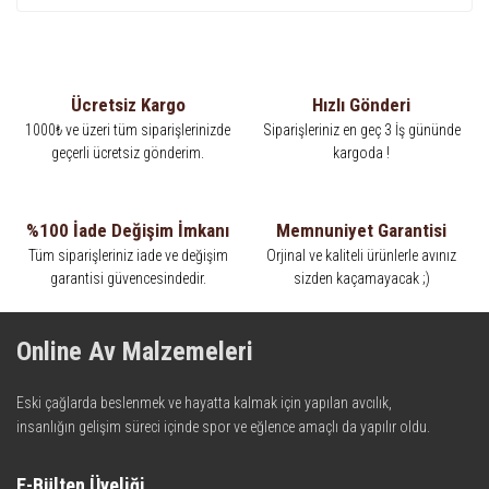
Ücretsiz Kargo
Hızlı Gönderi
1000₺ ve üzeri tüm siparişlerinizde
Siparişleriniz en geç 3 İş gününde
geçerli ücretsiz gönderim.
kargoda !
%100 İade Değişim İmkanı
Memnuniyet Garantisi
Tüm siparişleriniz iade ve değişim
Orjinal ve kaliteli ürünlerle avınız
garantisi güvencesindedir.
sizden kaçamayacak ;)
Online Av Malzemeleri
Eski çağlarda beslenmek ve hayatta kalmak için yapılan avcılık,
insanlığın gelişim süreci içinde spor ve eğlence amaçlı da yapılır oldu.
Kadim zamanların bilgeliğini taşıyan metotlar ve detaylar, ileri
teknolojinin dokunuşuyla av malzemelerinde en iyisini meydana
E-Bülten Üyeliği