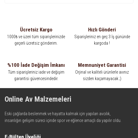
Ücretsiz Kargo
Hızlı Gönderi
1000₺ ve üzeri tüm siparişlerinizde
Siparişleriniz en geç 3 İş gününde
geçerli ücretsiz gönderim.
kargoda !
%100 İade Değişim İmkanı
Memnuniyet Garantisi
Tüm siparişleriniz iade ve değişim
Orjinal ve kaliteli ürünlerle avınız
garantisi güvencesindedir.
sizden kaçamayacak ;)
Online Av Malzemeleri
Eski çağlarda beslenmek ve hayatta kalmak için yapılan avcılık,
insanlığın gelişim süreci içinde spor ve eğlence amaçlı da yapılır oldu.
Kadim zamanların bilgeliğini taşıyan metotlar ve detaylar, ileri
teknolojinin dokunuşuyla av malzemelerinde en iyisini meydana
E-Bülten Üyeliği