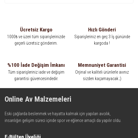
Ücretsiz Kargo
Hızlı Gönderi
1000₺ ve üzeri tüm siparişlerinizde
Siparişleriniz en geç 3 İş gününde
geçerli ücretsiz gönderim.
kargoda !
%100 İade Değişim İmkanı
Memnuniyet Garantisi
Tüm siparişleriniz iade ve değişim
Orjinal ve kaliteli ürünlerle avınız
garantisi güvencesindedir.
sizden kaçamayacak ;)
Online Av Malzemeleri
Eski çağlarda beslenmek ve hayatta kalmak için yapılan avcılık,
insanlığın gelişim süreci içinde spor ve eğlence amaçlı da yapılır oldu.
Kadim zamanların bilgeliğini taşıyan metotlar ve detaylar, ileri
teknolojinin dokunuşuyla av malzemelerinde en iyisini meydana
E-Bülten Üyeliği