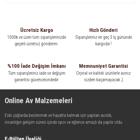
Ücretsiz Kargo
Hızlı Gönderi
1000₺ ve üzeri tüm siparişlerinizde
Siparişleriniz en geç 3 İş gününde
geçerli ücretsiz gönderim.
kargoda !
%100 İade Değişim İmkanı
Memnuniyet Garantisi
Tüm siparişleriniz iade ve değişim
Orjinal ve kaliteli ürünlerle avınız
garantisi güvencesindedir.
sizden kaçamayacak ;)
Online Av Malzemeleri
Eski çağlarda beslenmek ve hayatta kalmak için yapılan avcılık,
insanlığın gelişim süreci içinde spor ve eğlence amaçlı da yapılır oldu.
Kadim zamanların bilgeliğini taşıyan metotlar ve detaylar, ileri
teknolojinin dokunuşuyla av malzemelerinde en iyisini meydana
E-Bülten Üyeliği