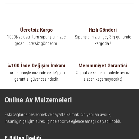
Ücretsiz Kargo
Hızlı Gönderi
1000₺ ve üzeri tüm siparişlerinizde
Siparişleriniz en geç 3 İş gününde
geçerli ücretsiz gönderim.
kargoda !
%100 İade Değişim İmkanı
Memnuniyet Garantisi
Tüm siparişleriniz iade ve değişim
Orjinal ve kaliteli ürünlerle avınız
garantisi güvencesindedir.
sizden kaçamayacak ;)
Online Av Malzemeleri
Eski çağlarda beslenmek ve hayatta kalmak için yapılan avcılık,
insanlığın gelişim süreci içinde spor ve eğlence amaçlı da yapılır oldu.
Kadim zamanların bilgeliğini taşıyan metotlar ve detaylar, ileri
teknolojinin dokunuşuyla av malzemelerinde en iyisini meydana
E-Bülten Üyeliği