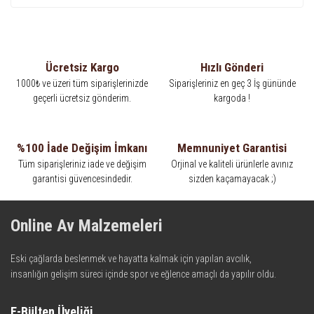
Ücretsiz Kargo
Hızlı Gönderi
1000₺ ve üzeri tüm siparişlerinizde
Siparişleriniz en geç 3 İş gününde
geçerli ücretsiz gönderim.
kargoda !
%100 İade Değişim İmkanı
Memnuniyet Garantisi
Tüm siparişleriniz iade ve değişim
Orjinal ve kaliteli ürünlerle avınız
garantisi güvencesindedir.
sizden kaçamayacak ;)
Online Av Malzemeleri
Eski çağlarda beslenmek ve hayatta kalmak için yapılan avcılık,
insanlığın gelişim süreci içinde spor ve eğlence amaçlı da yapılır oldu.
Kadim zamanların bilgeliğini taşıyan metotlar ve detaylar, ileri
teknolojinin dokunuşuyla av malzemelerinde en iyisini meydana
E-Bülten Üyeliği