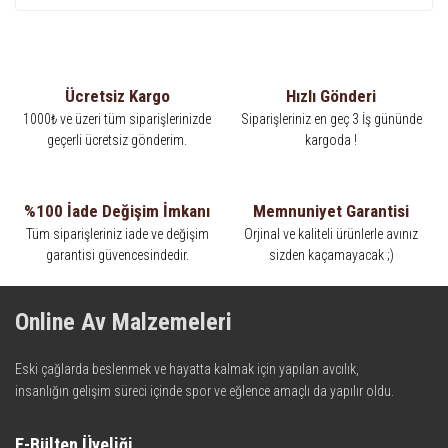
Ücretsiz Kargo
Hızlı Gönderi
1000₺ ve üzeri tüm siparişlerinizde
Siparişleriniz en geç 3 İş gününde
geçerli ücretsiz gönderim.
kargoda !
%100 İade Değişim İmkanı
Memnuniyet Garantisi
Tüm siparişleriniz iade ve değişim
Orjinal ve kaliteli ürünlerle avınız
garantisi güvencesindedir.
sizden kaçamayacak ;)
Online Av Malzemeleri
Eski çağlarda beslenmek ve hayatta kalmak için yapılan avcılık,
insanlığın gelişim süreci içinde spor ve eğlence amaçlı da yapılır oldu.
Kadim zamanların bilgeliğini taşıyan metotlar ve detaylar, ileri
teknolojinin dokunuşuyla av malzemelerinde en iyisini meydana
E-Bülten Üyeliği