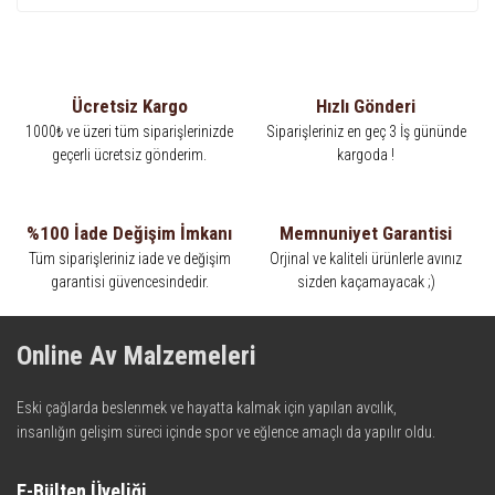
Ücretsiz Kargo
Hızlı Gönderi
1000₺ ve üzeri tüm siparişlerinizde
Siparişleriniz en geç 3 İş gününde
geçerli ücretsiz gönderim.
kargoda !
%100 İade Değişim İmkanı
Memnuniyet Garantisi
Tüm siparişleriniz iade ve değişim
Orjinal ve kaliteli ürünlerle avınız
garantisi güvencesindedir.
sizden kaçamayacak ;)
Online Av Malzemeleri
Eski çağlarda beslenmek ve hayatta kalmak için yapılan avcılık,
insanlığın gelişim süreci içinde spor ve eğlence amaçlı da yapılır oldu.
Kadim zamanların bilgeliğini taşıyan metotlar ve detaylar, ileri
teknolojinin dokunuşuyla av malzemelerinde en iyisini meydana
E-Bülten Üyeliği