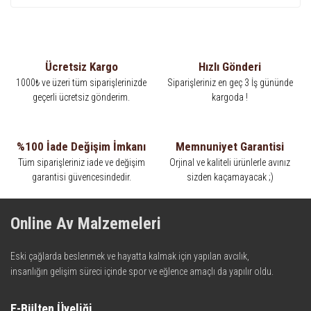
Ücretsiz Kargo
Hızlı Gönderi
1000₺ ve üzeri tüm siparişlerinizde
Siparişleriniz en geç 3 İş gününde
geçerli ücretsiz gönderim.
kargoda !
%100 İade Değişim İmkanı
Memnuniyet Garantisi
Tüm siparişleriniz iade ve değişim
Orjinal ve kaliteli ürünlerle avınız
garantisi güvencesindedir.
sizden kaçamayacak ;)
Online Av Malzemeleri
Eski çağlarda beslenmek ve hayatta kalmak için yapılan avcılık,
insanlığın gelişim süreci içinde spor ve eğlence amaçlı da yapılır oldu.
Kadim zamanların bilgeliğini taşıyan metotlar ve detaylar, ileri
teknolojinin dokunuşuyla av malzemelerinde en iyisini meydana
E-Bülten Üyeliği