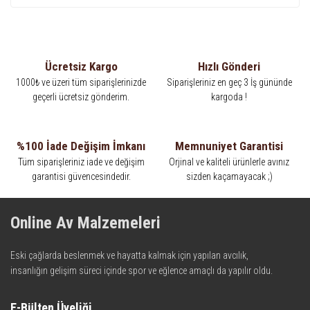
Ücretsiz Kargo
Hızlı Gönderi
1000₺ ve üzeri tüm siparişlerinizde
Siparişleriniz en geç 3 İş gününde
geçerli ücretsiz gönderim.
kargoda !
%100 İade Değişim İmkanı
Memnuniyet Garantisi
Tüm siparişleriniz iade ve değişim
Orjinal ve kaliteli ürünlerle avınız
garantisi güvencesindedir.
sizden kaçamayacak ;)
Online Av Malzemeleri
Eski çağlarda beslenmek ve hayatta kalmak için yapılan avcılık,
insanlığın gelişim süreci içinde spor ve eğlence amaçlı da yapılır oldu.
Kadim zamanların bilgeliğini taşıyan metotlar ve detaylar, ileri
teknolojinin dokunuşuyla av malzemelerinde en iyisini meydana
E-Bülten Üyeliği