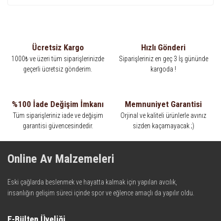
Ücretsiz Kargo
Hızlı Gönderi
1000₺ ve üzeri tüm siparişlerinizde
Siparişleriniz en geç 3 İş gününde
geçerli ücretsiz gönderim.
kargoda !
%100 İade Değişim İmkanı
Memnuniyet Garantisi
Tüm siparişleriniz iade ve değişim
Orjinal ve kaliteli ürünlerle avınız
garantisi güvencesindedir.
sizden kaçamayacak ;)
Online Av Malzemeleri
Eski çağlarda beslenmek ve hayatta kalmak için yapılan avcılık,
insanlığın gelişim süreci içinde spor ve eğlence amaçlı da yapılır oldu.
Kadim zamanların bilgeliğini taşıyan metotlar ve detaylar, ileri
teknolojinin dokunuşuyla av malzemelerinde en iyisini meydana
E-Bülten Üyeliği