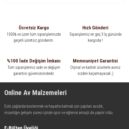
Ücretsiz Kargo
Hızlı Gönderi
1000₺ ve üzeri tüm siparişlerinizde
Siparişleriniz en geç 3 İş gününde
geçerli ücretsiz gönderim.
kargoda !
%100 İade Değişim İmkanı
Memnuniyet Garantisi
Tüm siparişleriniz iade ve değişim
Orjinal ve kaliteli ürünlerle avınız
garantisi güvencesindedir.
sizden kaçamayacak ;)
Online Av Malzemeleri
Eski çağlarda beslenmek ve hayatta kalmak için yapılan avcılık,
insanlığın gelişim süreci içinde spor ve eğlence amaçlı da yapılır oldu.
Kadim zamanların bilgeliğini taşıyan metotlar ve detaylar, ileri
teknolojinin dokunuşuyla av malzemelerinde en iyisini meydana
E-Bülten Üyeliği