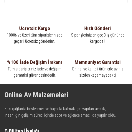
Ücretsiz Kargo
Hızlı Gönderi
1000₺ ve üzeri tüm siparişlerinizde
Siparişleriniz en geç 3 İş gününde
geçerli ücretsiz gönderim.
kargoda !
%100 İade Değişim İmkanı
Memnuniyet Garantisi
Tüm siparişleriniz iade ve değişim
Orjinal ve kaliteli ürünlerle avınız
garantisi güvencesindedir.
sizden kaçamayacak ;)
Online Av Malzemeleri
Eski çağlarda beslenmek ve hayatta kalmak için yapılan avcılık,
insanlığın gelişim süreci içinde spor ve eğlence amaçlı da yapılır oldu.
Kadim zamanların bilgeliğini taşıyan metotlar ve detaylar, ileri
teknolojinin dokunuşuyla av malzemelerinde en iyisini meydana
E-Bülten Üyeliği