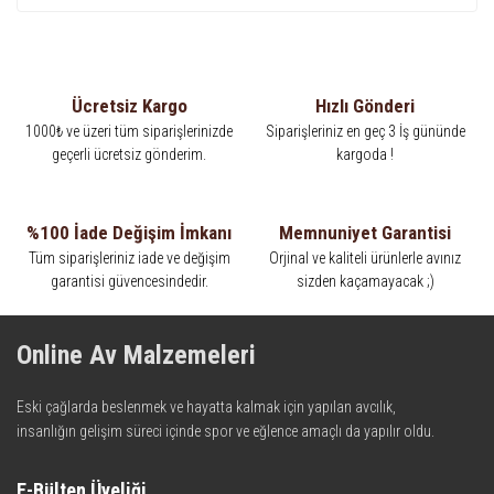
Ücretsiz Kargo
Hızlı Gönderi
1000₺ ve üzeri tüm siparişlerinizde
Siparişleriniz en geç 3 İş gününde
geçerli ücretsiz gönderim.
kargoda !
%100 İade Değişim İmkanı
Memnuniyet Garantisi
Tüm siparişleriniz iade ve değişim
Orjinal ve kaliteli ürünlerle avınız
garantisi güvencesindedir.
sizden kaçamayacak ;)
Online Av Malzemeleri
Eski çağlarda beslenmek ve hayatta kalmak için yapılan avcılık,
insanlığın gelişim süreci içinde spor ve eğlence amaçlı da yapılır oldu.
Kadim zamanların bilgeliğini taşıyan metotlar ve detaylar, ileri
teknolojinin dokunuşuyla av malzemelerinde en iyisini meydana
E-Bülten Üyeliği